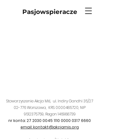
Pasjowspieracze
Stowarzyszenie Akcja Miś, ul. Indiry Gandhi 35/27
02-776 Warszawa,
KRS
0000485720
, NIP
9512375759
, Regon
146988739
nr konta:
27 2030 0045 1110
0000 0317 6660
email: kontakt@akcjamis.org