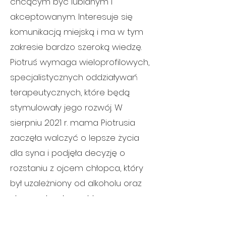
chcącym być lubianym i
akceptowanym. Interesuje się
komunikacją miejską i ma w tym
zakresie bardzo szeroką wiedzę.
Piotruś wymaga wieloprofilowych,
specjalistycznych oddziaływań
terapeutycznych, które będą
stymulowały jego rozwój. W
sierpniu 2021 r. mama Piotrusia
zaczęła walczyć o lepsze życia
dla syna i podjęła decyzję o
rozstaniu z ojcem chłopca, który
był uzależniony od alkoholu oraz
stosował wobec chłopca
przemoc psychiczną i fizyczną.