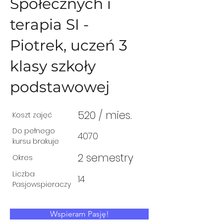
Społecznych i
terapia SI -
Piotrek, uczeń 3
klasy szkoły
podstawowej
520 / mies.
Koszt zajęć
Do pełnego
4070
kursu brakuje
2 semestry
Okres
Liczba
14
Pasjowspieraczy
Wspieram Pasję!